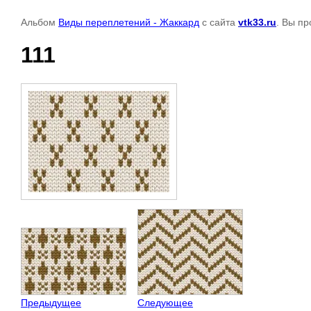
Альбом
Виды переплетений - Жаккард
с сайта
vtk33.ru
. Вы п
111
Предыдущее
Следующее